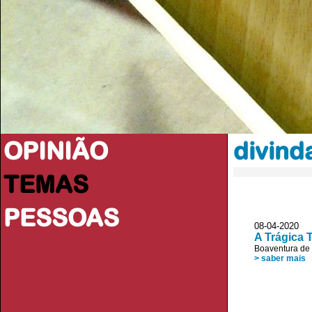
OPINIÃO
divind
TEMAS
PESSOAS
08-04-2020 JL
A Trágica 
Boaventura de
> saber mais