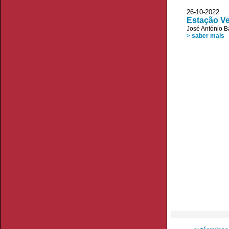
26-10-2022
Estação Ve
José António B
> saber mais