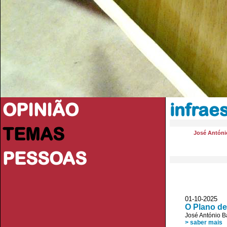
OPINIÃO
infrae
TEMAS
José Antóni
PESSOAS
01-10-2025
O Plano de
José António B
> saber mais