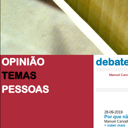
OPINIÃO
debate
TEMAS
Manuel Carva
PESSOAS
28-09-2019 
Por que nã
Manuel Carvalh
> saber mais