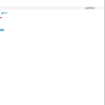
opinião
2017
un
rde