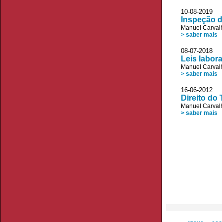
10-08-2019 
Inspeção d
Manuel Carvalh
> saber mais
08-07-2018 
Leis labora
Manuel Carvalh
> saber mais
16-06-2012 
Direito do
Manuel Carvalh
> saber mais