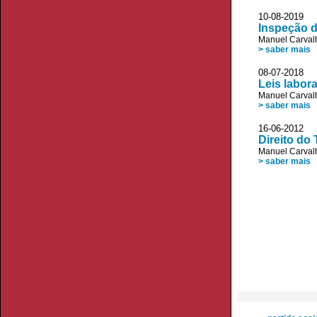
10-08-2019 
Inspeção d
Manuel Carvalh
> saber mais
08-07-2018 
Leis labora
Manuel Carvalh
> saber mais
16-06-2012 
Direito do
Manuel Carvalh
> saber mais