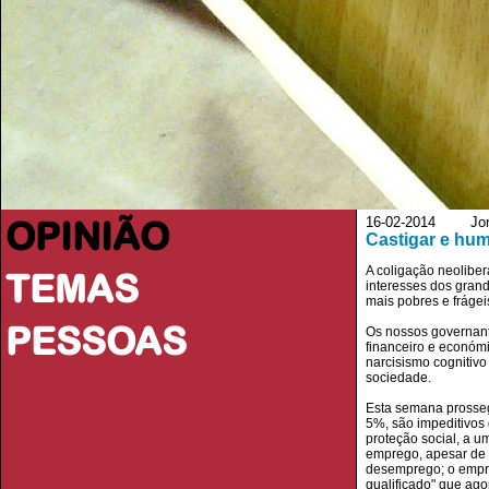
OPINIÃO
16-02-2014 Jorna
Castigar e hum
A coligação neoliber
TEMAS
interesses dos grand
mais pobres e frágei
PESSOAS
Os nossos governant
financeiro e económ
narcisismo cognitivo
sociedade.
Esta semana prosseg
5%, são impeditivos 
proteção social, a 
emprego, apesar de 
desemprego; o empreg
qualificado" que ago