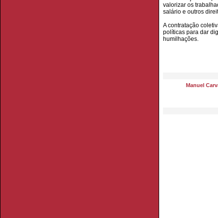
valorizar os trabalh
salário e outros dir
A contratação coleti
políticas para dar d
humilhações.
Manuel Carva