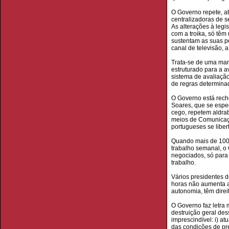
O Governo repete, at
centralizadoras de s
As alterações à legi
com a troika, só tê
sustentam as suas p
canal de televisão, 
Trata-se de uma ma
estruturado para a 
sistema de avaliaçã
de regras determinad
O Governo está rech
Soares, que se espe
cego, repetem aldrab
meios de Comunicação
portugueses se liber
Quando mais de 100 
trabalho semanal, o
negociados, só para 
trabalho.
Vários presidentes 
horas não aumenta a
autonomia, têm direi
O Governo faz letra m
destruição geral des
imprescindível: i) at
das condições de pre