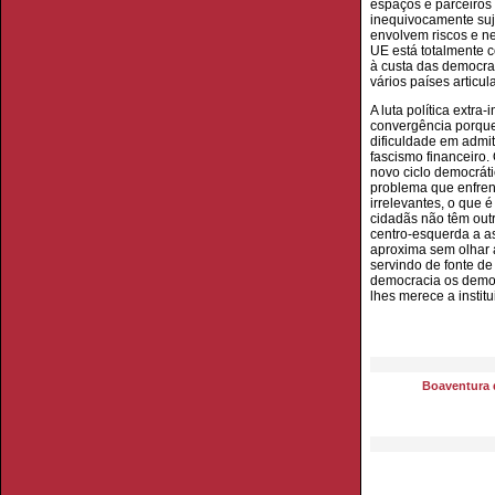
espaços e parceiros 
inequivocamente suj
envolvem riscos e n
UE está totalmente c
à custa das democra
vários países articu
A luta política extra
convergência porque 
dificuldade em admit
fascismo financeiro
novo ciclo democrát
problema que enfren
irrelevantes, o que 
cidadãs não têm outr
centro-esquerda a as
aproxima sem olhar a
servindo de fonte de
democracia os democ
lhes merece a instit
Boaventura 