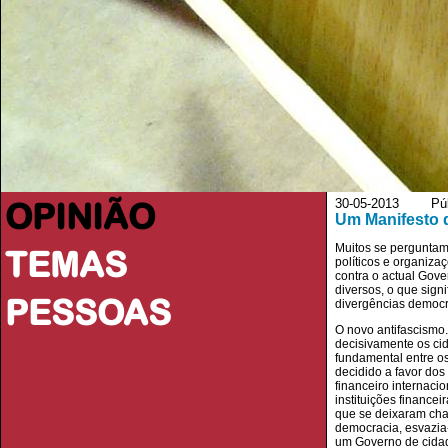
OPINIÃO
30-05-2013 Púb
Um Manifesto
Muitos se perguntam
TEMAS
políticos e organiza
contra o actual Gove
diversos, o que signi
PESSOAS
divergências democrá
O novo antifascismo
decisivamente os ci
fundamental entre os
decidido a favor do
financeiro internaci
instituições finance
que se deixaram chan
democracia, esvazia-
um Governo de cidad