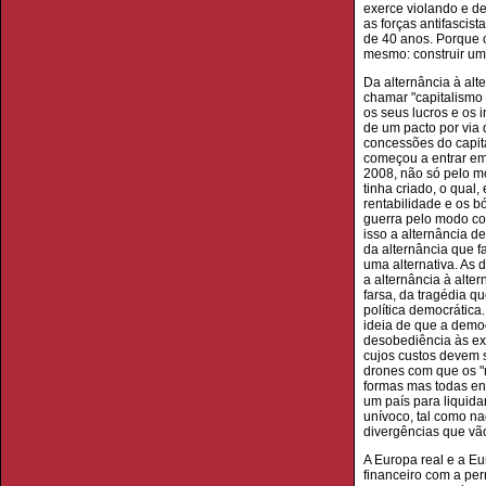
exerce violando e de
as forças antifasci
de 40 anos. Porque o
mesmo: construir u
Da alternância à alt
chamar "capitalismo
os seus lucros e os i
de um pacto por via 
concessões do capita
começou a entrar em
2008, não só pelo mo
tinha criado, o qual
rentabilidade e os b
guerra pelo modo com
isso a alternância d
da alternância que f
uma alternativa. As 
a alternância à alt
farsa, da tragédia qu
política democrátic
ideia de que a demo
desobediência às exi
cujos custos devem 
drones com que os "
formas mas todas env
um país para liquida
unívoco, tal como na
divergências que vão 
A Europa real e a Eu
financeiro com a pe