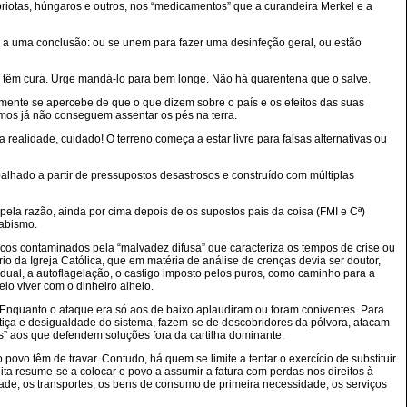
cipriotas, húngaros e outros, nos “medicamentos” que a curandeira Merkel e a
r a uma conclusão: ou se unem para fazer uma desinfeção geral, ou estão
o têm cura. Urge mandá-lo para bem longe. Não há quarentena que o salve.
mente se apercebe de que o que dizem sobre o país e os efeitos das suas
mos já não conseguem assentar os pés na terra.
a realidade, cuidado! O terreno começa a estar livre para falsas alternativas ou
balhado a partir de pressupostos desastrosos e construído com múltiplas
ela razão, ainda por cima depois de os supostos pais da coisa (FMI e Cª)
 abismo.
cos contaminados pela “malvadez difusa” que caracteriza os tempos de crise ou
io da Igreja Católica, que em matéria de análise de crenças devia ser doutor,
vidual, a autoflagelação, o castigo imposto pelos puros, como caminho para a
lo viver com o dinheiro alheio.
. Enquanto o ataque era só aos de baixo aplaudiram ou foram coniventes. Para
stiça e desigualdade do sistema, fazem-se de descobridores da pólvora, atacam
s” aos que defendem soluções fora da cartilha dominante.
ovo têm de travar. Contudo, há quem se limite a tentar o exercício de substituir
ta resume-se a colocar o povo a assumir a fatura com perdas nos direitos à
idade, os transportes, os bens de consumo de primeira necessidade, os serviços