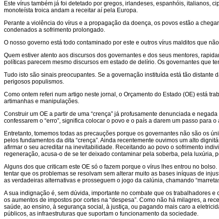
Este vírus também já foi detetado por gregos, irlandeses, espanhóis, italianos, 
monoteísta troica andam a receitar aí pela Europa.
Perante a violência do vírus e a propagação da doença, os povos estão a chega
condenados a sofrimento prolongado.
O nosso governo está todo contaminado por este e outros vírus malditos que nã
Quem estiver atento aos discursos dos governantes e dos seus mentores, rapida
políticas parecem mesmo discursos em estado de delírio. Os governantes que te
Tudo isto são sinais preocupantes. Se a governação instituída está tão distante d
perigosos populismos.
Como ontem referi num artigo neste jornal, o Orçamento do Estado (OE) está tra
artimanhas e manipulações.
Construir um OE a partir de uma “crença” já profusamente denunciada e negada p
confessarem o “erro”, significa colocar o povo e o país a darem um passo para o
Entretanto, tomemos todas as precauções porque os governantes não são os úni
pelos fundamentos da dita “crença”. Ainda recentemente ouvimos um alto dignitár
afirmar o seu acreditar na inevitabilidade. Receitando ao povo o sofrimento indi
regeneração, acusa-o de se ter deixado contaminar pela soberba, pela luxúria, pe
Alguns dos que criticam este OE só o fazem porque o vírus lhes entrou no bolso
tentar que os problemas se resolvam sem alterar muito as bases iníquas de inju
as verdadeiras alternativas e prosseguem o jogo da calúnia, chamando “marreta
A sua indignação é, sem dúvida, importante no combate que os trabalhadores e o p
os aumentos de impostos por cortes na “despesa”. Como não há milagres, a recei
saúde, ao ensino, à segurança social, à justiça, ou pagando mais caro a eletric
públicos, as infraestruturas que suportam o funcionamento da sociedade.