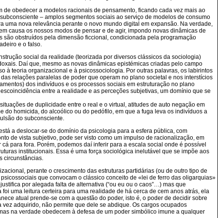
 de obedecer a modelos racionais de pensamento, ficando cada vez mais ao
o subconsciente – amplos segmentos sociais ao serviço de modelos de consumo
gora uma nova relevância perante o novo mundo digital em expansão. Na verdade,
ocar em causa os nossos modos de pensar e de agir, impondo novas dinâmicas de
is são obstruídos pela dimensão ficcional, condicionada pela programação
deiro e o falso.
trução social da realidade (teorizada por diversos clássicos da sociologia)
oxais. Daí que, mesmo as novas dinâmicas epistémicas criadas pelo campo
 à teoria organizacional e à psicossociologia. Por outras palavras, os labirintos
das relações paralelas de poder que operam no plano societal e nos interstícios
tamentos) dos indivíduos e os processos sociais em estruturação no plano
 descoincidência entre a realidade e as perceções subjetivas, um domínio que se
tuações de duplicidade entre o real e o virtual, atitudes de auto negação em
 do homicida, do alcoólico ou do pedófilo, em que a fuga leva os indivíduos a
pulsão do subconsciente.
 está a deslocar-se do domínio da psicologia para a esfera pública, com
nto de vista subjetivo, pode ser visto como um impulso de racionalização, em
cá para fora. Porém, podemos daí inferir para a escala social onde é possível
turas institucionais. Essa é uma força sociológica inelutável que se impõe aos
 circunstâncias.
acional, perante o crescimento das estruturas partidárias (ou de outro tipo de
icossociais que convocam o clássico conceito de «lei de ferro das oligarquias»
ustifica por alegada falta de alternativa (“ou eu ou o caos”…) mas que
foi uma leitura certeira para uma realidade de há cerca de cem anos atrás, ela
nece atual prende-se com a questão do poder, isto é, o poder de decidir sobre
ma vez adquirido, não permite que dele se abdique. Os cargos ocupados
..) mas na verdade obedecem à defesa de um poder simbólico imune a qualquer