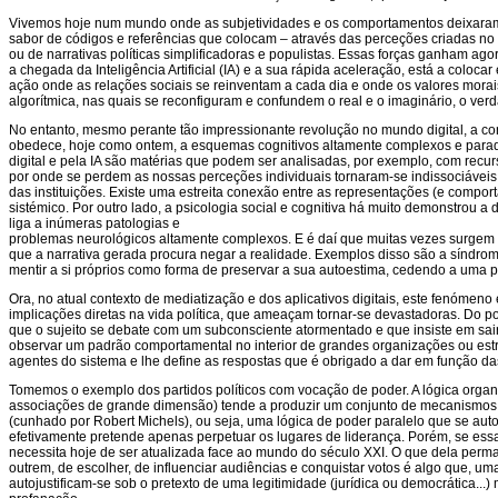
Vivemos hoje num mundo onde as subjetividades e os comportamentos deixaram
sabor de códigos e referências que colocam – através das perceções criadas n
ou de narrativas políticas simplificadoras e populistas. Essas forças ganham a
a chegada da Inteligência Artificial (IA) e a sua rápida aceleração, está a col
ação onde as relações sociais se reinventam a cada dia e onde os valores mora
algorítmica, nas quais se reconfiguram e confundem o real e o imaginário, o verda
No entanto, mesmo perante tão impressionante revolução no mundo digital, a cons
obedece, hoje como ontem, a esquemas cognitivos altamente complexos e parad
digital e pela IA são matérias que podem ser analisadas, por exemplo, com recurso
por onde se perdem as nossas perceções individuais tornaram-se indissociáveis 
das instituições. Existe uma estreita conexão entre as representações (e compor
sistémico. Por outro lado, a psicologia social e cognitiva há muito demonstrou a
liga a inúmeras patologias e
problemas neurológicos altamente complexos. E é daí que muitas vezes surgem si
que a narrativa gerada procura negar a realidade. Exemplos disso são a síndrome
mentir a si próprios como forma de preservar a sua autoestima, cedendo a uma 
Ora, no atual contexto de mediatização e dos aplicativos digitais, este fenómeno
implicações diretas na vida política, que ameaçam tornar-se devastadoras. Do po
que o sujeito se debate com um subconsciente atormentado e que insiste em sair 
observar um padrão comportamental no interior de grandes organizações ou estru
agentes do sistema e lhe define as respostas que é obrigado a dar em função das
Tomemos o exemplo dos partidos políticos com vocação de poder. A lógica organiz
associações de grande dimensão) tende a produzir um conjunto de mecanismos ps
(cunhado por Robert Michels), ou seja, uma lógica de poder paralelo que se autoj
efetivamente pretende apenas perpetuar os lugares de liderança. Porém, se essa 
necessita hoje de ser atualizada face ao mundo do século XXI. O que dela perma
outrem, de escolher, de influenciar audiências e conquistar votos é algo que, u
autojustificam-se sob o pretexto de uma legitimidade (jurídica ou democrática.