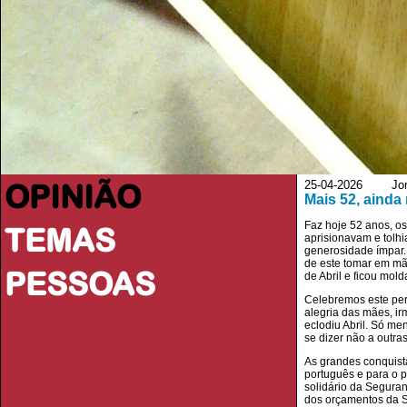
OPINIÃO
25-04-2026 Jorna
Mais 52, ainda
Faz hoje 52 anos, os
TEMAS
aprisionavam e tolh
generosidade ímpar. 
de este tomar em mão
PESSOAS
de Abril e ficou mol
Celebremos este per
alegria das mães, i
eclodiu Abril. Só m
se dizer não a outra
As grandes conquist
português e para o p
solidário da Seguran
dos orçamentos da S