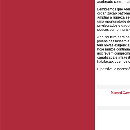
acelerado com a maio
Lembremos que Abril 
organização patronal
ampliar a riqueza es
uma oportunidade de
privilegiados e daq
poucos ou nenhuns dir
Abril foi feito para
jovens passassem a t
tem novas exigências
hoje muitos continu
inscrevem compromiss
canalizada e infraes
habitação, que nos o
É possível e necessá
Manuel Carva