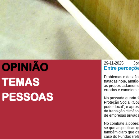
OPINIÃO
29-11-2025 Jorna
Entre perceçõe
Problemas e desafios
TEMAS
tratadas hoje, amiúd
as propositadamente.
erradas e cometem-se
PESSOAS
Na passada quarta-fe
Proteção Social (Co
poder local", e apre
da transição climáti
de empresas privada
No combate à pobrez
se que as políticas
também claro que o
caso do Fundão (refe