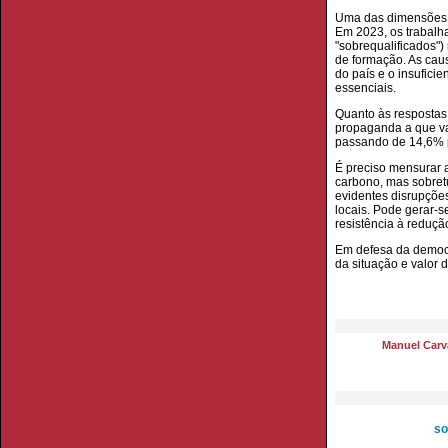
Uma das dimensões m
Em 2023, os trabalh
"sobrequalificados"
de formação. As cau
do país e o insufici
essenciais.
Quanto às respostas 
propaganda a que va
passando de 14,6% p
É preciso mensurar 
carbono, mas sobretu
evidentes disrupçõ
locais. Pode gerar-s
resistência à reduçã
Em defesa da democr
da situação e valor 
Manuel Carva
so