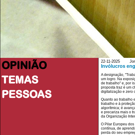
OPINIÃO
22-11-2025 Jorna
Invólucros eng
A designação, "Traba
TEMAS
um logro. Na exposiç
de trabalho" e, por i
proposta traz é um c
PESSOAS
digitalização e zero 
Quanto ao trabalho e
trabalho e à proteç
algorítmica; é avanç
e precariza mais o 
da Organização Inte
O Pilar Europeu dos D
contínua, de aprend
perda do seu emprego