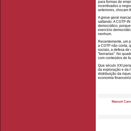
para formas de empre
incentivados a negoc
anteriores, chocam f
A greve geral marca
saltando. A CGTP-IN 
democrático, porque
exercício democrátic
nenhum.
Recentemente, um jor
a CGTP não conta, qu
sociais, a defesa d
"berrarias". No quad
com conteúdos de fu
Que século XXI pers
da exploração e da 
distribuição da riq
economia financeiri
Manuel Carva