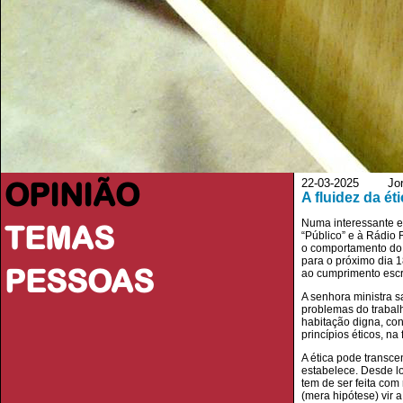
OPINIÃO
22-03-2025 Jorna
A fluidez da ét
Numa interessante en
TEMAS
“Público” e à Rádio 
o comportamento do p
para o próximo dia 1
PESSOAS
ao cumprimento escr
A senhora ministra s
problemas do trabal
habitação digna, con
princípios éticos, na
A ética pode transce
estabelece. Desde lo
tem de ser feita com
(mera hipótese) vir 