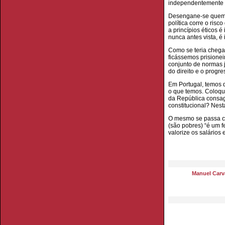
independentemente do
Desengane-se quem r
política corre o ris
a princípios éticos
nunca antes vista, é 
Como se teria chegad
ficássemos prisionei
conjunto de normas j
do direito e o progr
Em Portugal, temos 
o que temos. Coloque
da República consag
constitucional? Nest
O mesmo se passa co
(são pobres) “é um f
valorize os salários
Manuel Carva