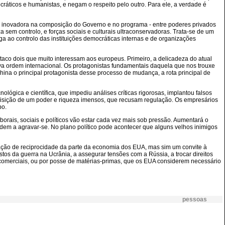
ráticos e humanistas, e negam o respeito pelo outro. Para ele, a verdade é
 - inovadora na composição do Governo e no programa - entre poderes privados
em controlo, e forças sociais e culturais ultraconservadoras. Trata-se de um
ga ao controlo das instituições democráticas internas e de organizações
aco dois que muito interessam aos europeus. Primeiro, a delicadeza do atual
va ordem internacional. Os protagonistas fundamentais daquela que nos trouxe
ina o principal protagonista desse processo de mudança, a rota principal de
ógica e científica, que impediu análises críticas rigorosas, implantou falsos
isição de um poder e riqueza imensos, que recusam regulação. Os empresários
po.
aborais, sociais e políticos vão estar cada vez mais sob pressão. Aumentará o
endem a agravar-se. No plano político pode acontecer que alguns velhos inimigos
ação de reciprocidade da parte da economia dos EUA, mas sim um convite à
tos da guerra na Ucrânia, a assegurar tensões com a Rússia, a trocar direitos
, comerciais, ou por posse de matérias-primas, que os EUA considerem necessário
pessoas