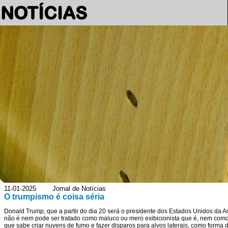
NOTÍCIAS
11-01-2025 Jornal de Notícias
O trumpismo é coisa séria
Donald Trump, que a partir do dia 20 será o presidente dos Estados Unidos da 
não é nem pode ser tratado como maluco ou mero exibicionista que é, nem como
que sabe criar nuvens de fumo e fazer disparos para alvos laterais, como forma