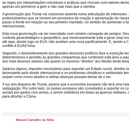
se regeu por interpretações concetuais e práticas que chocam com valores democ
apenas um pormenor a gerir e não vale mais que a mentira.
A governação que Trump vai corporizar assenta numa articulação de interesses
poderosíssimos que se movem em processos de criação e apropriação de riqueza s
passo à frente em relação ao seu primeiro mandato, no sentido de aumentar a fu
internacionais.
Esta nova governação vai ser executada num cenário carregado de perigos. Dest
contexto geoestratégico e geopolítico, que inexoravelmente está a gerar uma no
até aqui, desde logo os EUA, não aceitam uma nova pacificamente. E, sendo a Ch
conflito é EUA/China.
Segundo, o deslumbramento dos grandes decisores políticos face à evolução tecnol
determinismos e permitiu às grandes companhias que controlam esta área a aqu
dos mais diversos setores vão querer os mesmos “direitos” dos Musks deste tem
Salários dignos, impostos necessários para suportar um Estado social, direitos l
desrespeito pelo direito internacional e os problemas climáticos e ambientais t
surjam como novos aliados e velhas alianças possam deixar de o ser.
À luz dos disparos de Trump, parece que a economia europeia não terá uma rel
subjugação. Por outro lado, os países europeus são convidados a suportar os cus
sociais por gastos com armas, a serem solidários em todas as guerras militares
para afrontar a China.
Manuel Carvalho da Silva