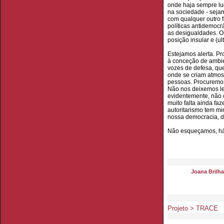
onde haja sempre lug
na sociedade - sejam
com qualquer outro 
políticas antidemocr
as desigualdades. O
posição insular e (u
Estejamos alerta. P
à conceção de ambie
vozes de defesa, qu
onde se criam atmosf
pessoas. Procuremos 
Não nos deixemos lev
evidentemente, não o 
muito falta ainda fa
autoritarismo tem m
nossa democracia, d
Não esqueçamos, há 
Joana Brilh
Projeto > TRACE