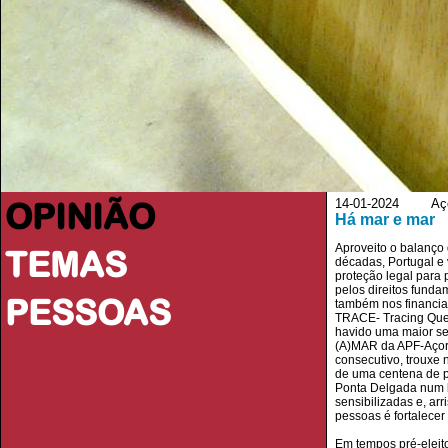
OPINIÃO
14-01-2024 Açori
Há mar e mar
Aproveito o balanço 
TEMAS
décadas, Portugal e 
proteção legal para
pelos direitos fund
PESSOAS
também nos financia
TRACE- Tracing Quee
havido uma maior sen
(A)MAR da APF-Açore
consecutivo, trouxe 
de uma centena de pa
Ponta Delgada num l
sensibilizadas e, ar
pessoas é fortalecer
Em tempos pré-eleito