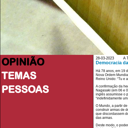
OPINIÃO
28-03-2023 A Ta
Democracia d
Há 78 anos, em 19 d
TEMAS
Nova Ordem Mundial 
Reino Unido: “Tu e 
PESSOAS
A confirmação da he
Nagasaki (em 06 e 08
inglês assumisse o 
“indefinidamente um
O Mundo, a partir de
construir armas de d
que discordassem do
das armas.
Deste modo, o poder