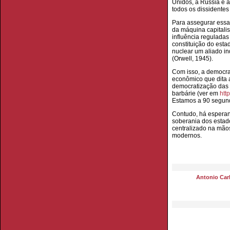
Unidos, a Rússia e 
todos os dissidente
Para assegurar essa
da máquina capitali
influência reguladas
constituição do est
nuclear um aliado in
(Orwell, 1945).
Com isso, a democrac
econômico que dita a
democratização das 
barbárie (ver em
htt
Estamos a 90 segund
Contudo, há esperan
soberania dos estado
centralizado na mão
modernos.
Antonio Carl