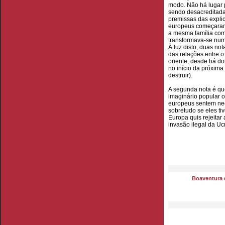
modo. Não há lugar 
sendo desacreditada
premissas das expli
europeus começaram 
a mesma família com
transformava-se num
À luz disto, duas no
das relações entre o
oriente, desde há do
no início da próxim
destruir).
A segunda nota é que
imaginário popular o
europeus sentem nec
sobretudo se eles t
Europa quis rejeitar
invasão ilegal da Ucr
Boaventura 