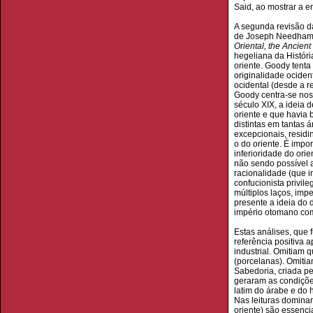
Said, ao mostrar a e
A segunda revisão da
de Joseph Needham (S
Oriental, the Ancient
hegeliana da Históri
oriente. Goody tenta
originalidade ocide
ocidental (desde a re
Goody centra-se nos 
século XIX, a ideia 
oriente e que havia
distintas em tantas 
excepcionais, resid
o do oriente. É impo
inferioridade do ori
não sendo possível a
racionalidade (que i
confucionista privil
múltiplos laços, im
presente a ideia do 
império otomano com
Estas análises, que 
referência positiva
industrial. Omitiam 
(porcelanas). Omiti
Sabedoria, criada p
geraram as condições
latim do árabe e do h
Nas leituras dominan
oriente) são essenci