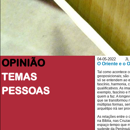
OPINIÃO
04-05-2022 JL - J
O Oriente e o 
Tal como acontece co
TEMAS
geoposicionais; são 
só se entendem ao e
fascínio, harmonia, 
PESSOAS
qualificativos. As 
exemplo, fascínio e 
quem a faz. A longev
que se transformou n
múltiplas formas, se
arquétipo irá ser pro
As relações entre o
na Bíblia, nas Cruza
espaço-tempo que ma
sudeste da Península