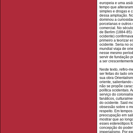
europeia e uma asiát
tempo que alteraram
simples e drogas e 
dessa ampliação. Nos
dominou a curiosidad
porcelanas e outros 
comercial. No século
de Berlim (1884-85) 
ocidente) confirmava
primeiro a teorizar 
ocidente. Seria no o
mundial viaja de orie
nesse mesmo período 
servir de fundação p
a ser crescentement
Neste texto, refiro-
ser feitas do lado or
sua obra Orientalism
oriente, salientando
não se propõe caract
política ocidentais
serviço do coloniali
fanáticos, culturalm
do ocidente. Said mo
obsessão sobre o mo
respeito. Em tempos 
preocupação em salie
mostrar que ao longo 
esses estereótipos fo
concepção do poder-s
imperialismo. Por e