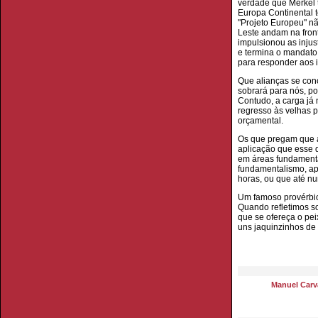
verdade que Merkel 
Europa Continental 
"Projeto Europeu" nã
Leste andam na front
impulsionou as inju
e termina o mandato 
para responder aos 
Que alianças se con
sobrará para nós, po
Contudo, a carga já 
regresso às velhas p
orçamental.
Os que pregam que a
aplicação que esse d
em áreas fundamenta
fundamentalismo, ap
horas, ou que até nu
Um famoso provérbio 
Quando refletimos s
que se ofereça o pei
uns jaquinzinhos de
Manuel Carva