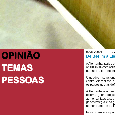
OPINIÃO
02-10-2021 Jorna
De Berlim a Li
A Alemanha, país det
TEMAS
analisar-se com ate
que agora for encon
PESSOAS
O quadro institucion
centro. Além disso, 
os países que as de
A Alemanha é o país 
externas, contudo, s
aumentar face à sua
geoestratégia e da g
nomeadamente da Fra
Nos comentários polí