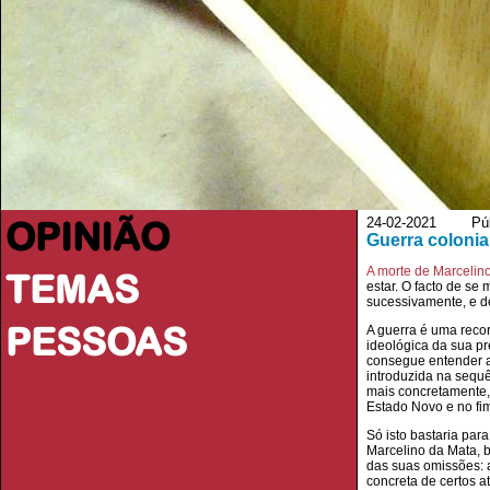
OPINIÃO
24-02-2021 Púb
Guerra coloni
A morte de Marcelin
TEMAS
estar. O facto de se
sucessivamente, e d
PESSOAS
A guerra é uma recor
ideológica da sua p
consegue entender a
introduzida na sequê
mais concretamente, 
Estado Novo e no fim
Só isto bastaria par
Marcelino da Mata, 
das suas omissões: 
concreta de certos a