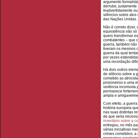
argumento formalist
derrube, justamente 
Inadvertidamente ou 
silêncios sobre ato
das Nações Unidas.
Não é correto dizer,
equivalência não só 
quero transformar es
combatentes – que c
guerra, também não 
tiveram os mesmos c
guerra da qual tentar
por vezes estendida
uma recordação difíci
Há dois outros eleme
de silêncio sobre a 
cometido as atrocida
prisioneiros e uma e
violência incomoda 
permanece fortemente
ampla e amigavelmen
Com efeito, a guerra
história europeia qu
nas suas distintas r
de que seria necess
inventário sobre a c
entregou, no mês pa
várias iniciativas m
crimes cometidos; a