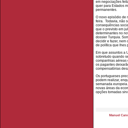
em negociações feit
quer para Estados m
permanentes.
O novo episódio de 
feira. Todavia, não 
consequências socia
que o previsto em ju
determinantes no nov
dossier Turquia. So
decidir e fazer, ne
de política que lhes
Em que assuntos a U
sobretudo quando se 
companhias aéreas e
os pagantes deixarão
compensatórias des
Os portugueses preci
podem realizar, enq
semanada europeia. 
novas áreas da econo
opções tomadas sirv
Manuel Carva