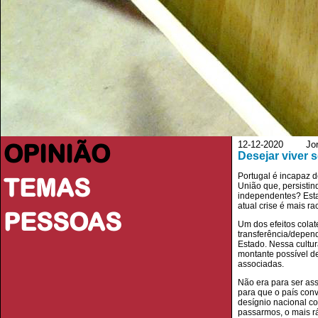
OPINIÃO
12-12-2020 Jorna
Desejar viver
Portugal é incapaz d
TEMAS
União que, persisti
independentes? Esta
atual crise é mais ra
PESSOAS
Um dos efeitos colat
transferência/depen
Estado. Nessa cultur
montante possível d
associadas.
Não era para ser as
para que o país con
desígnio nacional co
passarmos, o mais rá