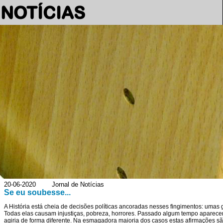
NOTÍCIAS
20-06-2020 Jornal de Notícias
Se eu soubesse...
A História está cheia de decisões políticas ancoradas nesses fingimentos: umas
Todas elas causam injustiças, pobreza, horrores. Passado algum tempo aparecem
agiria de forma diferente. Na esmagadora maioria dos casos estas afirmações s