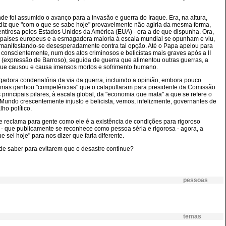
de foi assumido o avanço para a invasão e guerra do Iraque. Era, na altura,
ra diz que "com o que se sabe hoje" provavelmente não agiria da mesma forma,
mentirosa pelos Estados Unidos da América (EUA) - era a de que dispunha. Ora,
s países europeus e a esmagadora maioria à escala mundial se opunham e viu,
 manifestando-se desesperadamente contra tal opção. Até o Papa apelou para
 conscientemente, num dos atos criminosos e belicistas mais graves após a II
 (expressão de Barroso), seguida de guerra que alimentou outras guerras, a
e que causou e causa imensos mortos e sofrimento humano.
gadora condenatória da via da guerra, incluindo a opinião, embora pouco
s, mas ganhou "competências" que o catapultaram para presidente da Comissão
incipais pilares, à escala global, da "economia que mata" a que se refere o
undo crescentemente injusto e belicista, vemos, infelizmente, governantes de
ho político.
e reclama para gente como ele é a existência de condições para rigoroso
o - que publicamente se reconhece como pessoa séria e rigorosa - agora, a
sei hoje" para nos dizer que faria diferente.
de saber para evitarem que o desastre continue?
pessoas
temas