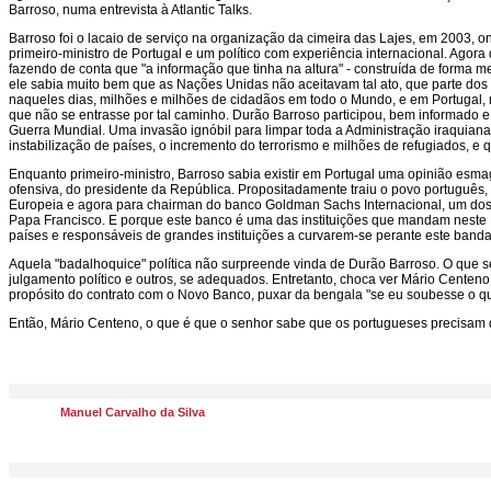
Barroso, numa entrevista à Atlantic Talks.
Barroso foi o lacaio de serviço na organização da cimeira das Lajes, em 2003, on
primeiro-ministro de Portugal e um político com experiência internacional. Ago
fazendo de conta que "a informação que tinha na altura" - construída de forma 
ele sabia muito bem que as Nações Unidas não aceitavam tal ato, que parte do
naqueles dias, milhões e milhões de cidadãos em todo o Mundo, e em Portugal,
que não se entrasse por tal caminho. Durão Barroso participou, bem informado e
Guerra Mundial. Uma invasão ignóbil para limpar toda a Administração iraquiana
instabilização de países, o incremento do terrorismo e milhões de refugiados, 
Enquanto primeiro-ministro, Barroso sabia existir em Portugal uma opinião esma
ofensiva, do presidente da República. Propositadamente traiu o povo portuguê
Europeia e agora para chairman do banco Goldman Sachs Internacional, um dos pr
Papa Francisco. E porque este banco é uma das instituições que mandam neste M
países e responsáveis de grandes instituições a curvarem-se perante este bandal
Aquela "badalhoquice" política não surpreende vinda de Durão Barroso. O que s
julgamento político e outros, se adequados. Entretanto, choca ver Mário Centen
propósito do contrato com o Novo Banco, puxar da bengala "se eu soubesse o que 
Então, Mário Centeno, o que é que o senhor sabe que os portugueses precisam 
Manuel Carvalho da Silva