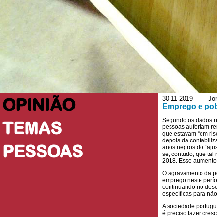
OPINIÃO
30-11-2019 Jorna
Emprego e po
Segundo os dados rec
TEMAS
pessoas auferiam rend
que estavam “em ris
depois da contabili
PESSOAS
anos negros do “aju
se, contudo, que tal
2018. Esse aumento 
O agravamento da po
emprego neste perío
continuando no desem
específicas para nã
A sociedade portugu
é preciso fazer cres