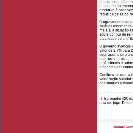
riqueza ser melhor r
qualidade do empreg
produtivo é cada vez
reduzida pelas polít
O agravamento da p
salários associados
mais. E a situação s
sobre política de ren
atualidade de um “Ba
O governo avançou c
valor de 2,7% para 
seja, aponta uma at
dias, os setores e a
profissionais e outro
dirigentes das confe
Confirma-se que, at
valorização salarial
dos salários e també
________________
[1]
Barómetro #20 do O
está em jogo. Dispo
Manuel Carva