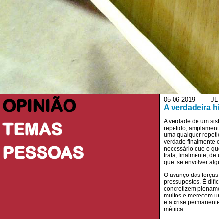
OPINIÃO
05-06-2019 JL - J
A verdadeira hi
A verdade de um sist
TEMAS
repetido, amplamente
uma qualquer repetiç
verdade finalmente 
PESSOAS
necessário que o qu
trata, finalmente, d
que, se envolver alg
O avanço das forças 
pressupostos. É dif
concretizem plename
muitos e merecem uma
e a crise permanente
métrica.