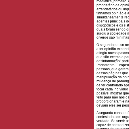
mediática, primeiro, 
proprietário da opi
arrendatários ou in
tínhamos opinião e a
simultaneamente redu
agentes principais d
oligopólicos e os s
quais foram sendo g
surgiu a sociedade m
diverge são mínimas
O segundo passo oco
a ter opinião expand
atingiu novos patama
que são exemplo par
desinformação" part
Parlamento Europeu.
pessoas, que geraram
dessas páginas que e
manipulação da opin
mudança de paradigm
de ter controlado ap
tocar cada indivíduo
possível mostrar que
feito para não nos 
proporcionaram e nã
deviam eles ser pes
A segunda consequên
contestada com argum
verdade. Se servir os
capaz de contradizer