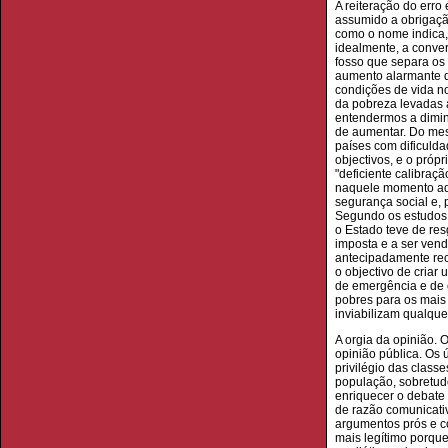
A reiteração do erro
assumido a obrigação
como o nome indica, 
idealmente, a conve
fosso que separa os 
aumento alarmante d
condições de vida no
da pobreza levadas 
entendermos a diminu
de aumentar. Do mes
países com dificulda
objectivos, e o pró
"deficiente calibraç
naquele momento aqu
segurança social e, 
Segundo os estudos d
o Estado teve de resg
imposta e a ser vend
antecipadamente rec
o objectivo de criar
de emergência e de 
pobres para os mais
inviabilizam qualque
A orgia da opinião. 
opinião pública. Os 
privilégio das class
população, sobretudo
enriquecer o debate 
de razão comunicati
argumentos prós e co
mais legítimo porque