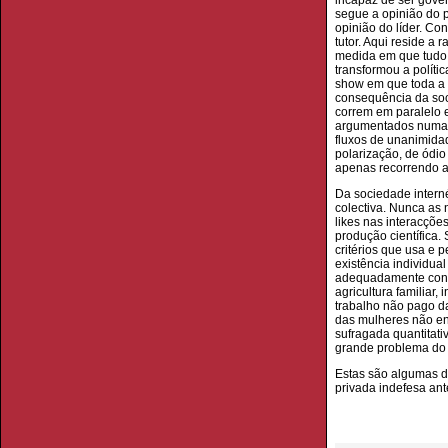
incapaz de ser gove
segue a opinião do p
opinião do líder. Co
tutor. Aqui reside a
medida em que tudo 
transformou a políti
show em que toda a i
consequência da soci
correm em paralelo 
argumentados numa d
fluxos de unanimidad
polarização, de ódio
apenas recorrendo a 
Da sociedade interné
colectiva. Nunca as
likes nas interacçõe
produção científica.
critérios que usa e 
existência individual
adequadamente conta
agricultura familiar
trabalho não pago d
das mulheres não entr
sufragada quantitati
grande problema do 
Estas são algumas d
privada indefesa ant