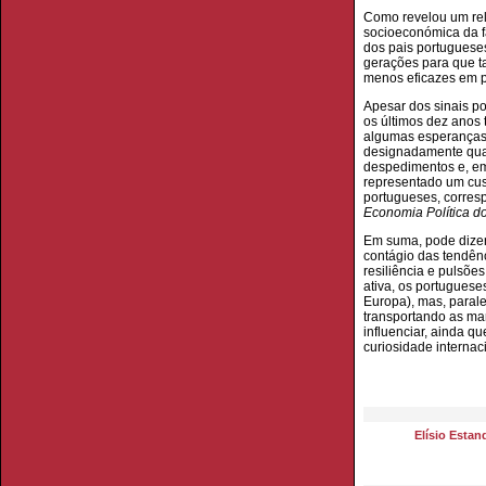
Como revelou um rel
socioeconómica da fa
dos pais portugueses
gerações para que ta
menos eficazes em 
Apesar dos sinais po
os últimos dez anos
algumas esperanças.
designadamente quand
despedimentos e, em
representado um cus
portugueses, corresp
Economia Política d
Em suma, pode dizer-
contágio das tendên
resiliência e pulsõe
ativa, os portugues
Europa), mas, paral
transportando as ma
influenciar, ainda q
curiosidade internac
Elísio Estan