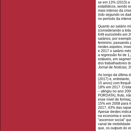
se em 13% (2015) e 
estatísticos, sendo 
mais intenso da cris
(isto segundo os dad
no período da interv
Quanto ao salário m
(considerando a tota
649 euros/mês em 20
salários, por exemp
feminino, passando 
nestes aspetos, inse
e 2017 o salário méd
a regressão foi de 1
estáveis, em segmen
dos trabalhadores 
Jornal de Notícias,
20
Ao longo da última 
(2017) e, entretanto
15 anos) com frequê
18% em 2017. O total
– atingiu no ano 20
PORDATA), fruto, nã
esse nível de forma
15% em 2008 para ma
2017, 43% das rapar
Apesar destes indica
na economia e socied
“ascensor social” qu
canal de mobilidade
que, os
outputs
do en