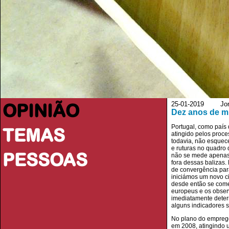
OPINIÃO
25-01-2019 Jorn
Dez anos de m
Portugal, como país
TEMAS
atingido pelos proc
todavia, não esquec
e ruturas no quadro 
PESSOAS
não se mede apenas 
fora dessas balizas
de convergência para
iniciámos um novo ci
desde então se come
europeus e os obser
imediatamente determ
alguns indicadores s
No plano do emprego
em 2008, atingindo 