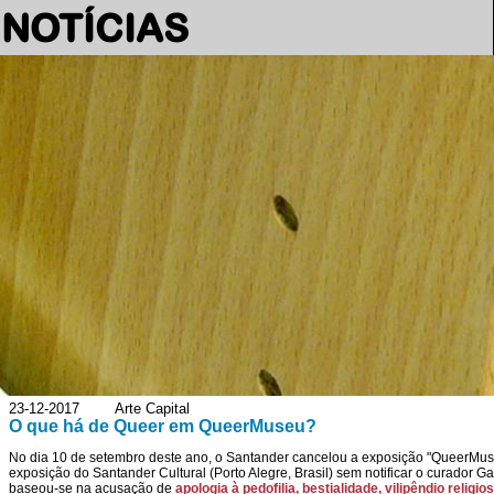
NOTÍCIAS
23-12-2017 Arte Capital
O que há de Queer em QueerMuseu?
No dia 10 de setembro deste ano, o Santander cancelou a exposição "QueerMuse
exposição do Santander Cultural (Porto Alegre, Brasil) sem notificar o curador G
baseou-se na acusação de
apologia à pedofilia, bestialidade, vilipêndio religio