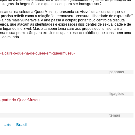
 as regras do hegemónico o que nasceu para ser transgressor?
pensamos na celeuma QueerMuseu, apresenta-se visível uma censura que se
reciso refletir como a relação “queermuseu - censura - liberdade de expressão"
 ainda mais vulneráveis. A arte passa a ocupar, portanto, o centro da disputa
eiros, que atacam as identidades e expressões dissidentes de sexualidade e de
o lugar do indizível. Mas é também tema caro aos grupos que tensionam a
eer
e sua permissão para existir e ocupar o espaço público, que constroem uma
ial do mundo.
rita-alcaire-o-que-ha-de-queer-em-queermuseu-
pessoas
ligações
a partir do QueerMuseu
temas
arte
Brasil