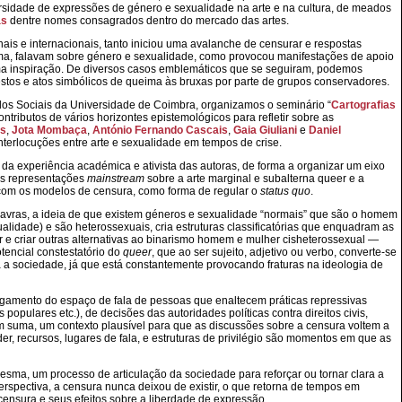
versidade de expressões de género e sexualidade na arte e na cultura, de meados
as
dentre nomes consagrados dentro do mercado das artes.
s e internacionais, tanto iniciou uma avalanche de censurar e respostas
rma, falavam sobre género e sexualidade, como provocou manifestações de apoio
ma inspiração. De diversos casos emblemáticos que se seguiram, podemos
stos e atos simbólicos de queima às bruxas por parte de grupos conservadores.
dos Sociais da Universidade de Coimbra, organizamos o seminário “
Cartografias
ontributos de vários horizontes epistemológicos para refletir sobre as
os
,
Jota Mombaça
,
António Fernando Cascais
,
Gaia Giuliani
e
Daniel
terlocuções entre arte e sexualidade em tempos de crise.
ir da experiência académica e ativista das autoras, de forma a organizar um eixo
 das representações
mainstream
sobre a arte marginal e subalterna queer e a
 com os modelos de censura, como forma de regular o
status quo
.
lavras, a ideia de que existem géneros e sexualidade “normais” que são o homem
alidade) e são heterossexuais, cria estruturas classificatórias que enquadram as
r e criar outras alternativas ao binarismo homem e mulher cisheterossexual —
tencial constestatório do
queer
, que ao ser sujeito, adjetivo ou verbo, converte-se
 a sociedade, já que está constantemente provocando fraturas na ideologia de
rgamento do espaço de fala de pessoas que enaltecem práticas repressivas
 populares etc.), de decisões das autoridades políticas contra direitos civis,
, em suma, um contexto plausível para que as discussões sobre a censura voltem a
er, recursos, lugares de fala, e estruturas de privilégio são momentos em que as
sma, um processo de articulação da sociedade para reforçar ou tornar clara a
erspectiva, a censura nunca deixou de existir, o que retorna de tempos em
ensura e seus efeitos sobre a liberdade de expressão.