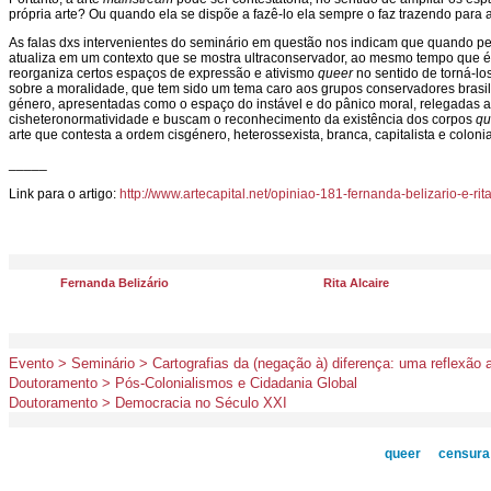
própria arte? Ou quando ela se dispõe a fazê-lo ela sempre o faz trazendo para
As falas dxs intervenientes do seminário em questão nos indicam que quando 
atualiza em um contexto que se mostra ultraconservador, ao mesmo tempo que é p
reorganiza certos espaços de expressão e ativismo
queer
no sentido de torná-los
sobre a moralidade, que tem sido um tema caro aos grupos conservadores brasil
género, apresentadas como o espaço do instável e do pânico moral, relegadas a
cisheteronormatividade e buscam o reconhecimento da existência dos corpos
qu
arte que contesta a ordem cisgénero, heterossexista, branca, capitalista e colon
_____
Link para o artigo:
http://www.artecapital.net/opiniao-181-fernanda-belizario-e-
Fernanda Belizário
Rita Alcaire
Evento > Seminário > Cartografias da (negação à) diferença: uma reflexão 
Doutoramento > Pós-Colonialismos e Cidadania Global
Doutoramento > Democracia no Século XXI
queer
censura