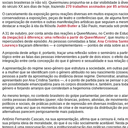
sociais brasileiras (e não só). Queermuseu propunha-se a dar visibilidade à di
do século XX aos dias de hoje, trazendo
270 trabalhos assinados por 85 artist
O cancelamento da exposição gerou reações diversas em muitos espaços nacionai
conservadoras a exposições, peças de teatro e conferências que, de alguma fo
e organização de eventos e outras manifestações artísticas que seguiam a mes
destacar a reação à ida da filósofa
Judith Butler
a São Paulo, marcada sob prote
A 31 de outubro, por conta ainda das reações a QueerMuseu, no Centro de Estu
da (negação) à diferença: uma reflexão a partir do QueerMuseu
”, que reuniu c
repercussões deste episódio. As pessoas convidadas a falar,
Ana Cristina Sant
Lourenço
traçaram diferentes — e complementares — pontos de vista sobre as in
A proposta deste artigo é, portanto, traçar uma reflexão sobre o seminário a part
lógico entre as falas das pessoas intervenientes a partir de dois eixos: o efeito
integração entre certa concepção do que é género e sexualidade e sua relação
A apresentação do regime sexo-género que estrutura a sociedade, em outras pa
e a mulher que se identificam com o género atribuído no seu nascimento (cissexu
pessoas a partir da aproximação ou distância desse regime. Demonstrar, analisa
apresentado por Ana Cristina Santos —, é o ponto de partida para se pensar o po
em possibilidade emancipatória para os corpos dissidentes e, também, para toda
género e forjando arranjos que constestam a hegemonia cisheterossexual.
Ao mesmo tempo, no contexto brasileiro do golpe parlamentar, percebe-se o ala
contra pessoas dissidentes (
queer
, não-brancas, pobres, ativistas, de movimentos
políticos e sociais, de práticas policiais e de repressão em diversas instâncias
emergir, uma vez que os momentos de crise e de rearranjo da distribuição de pod
alternativas parecem perigosamente mais palpáveis.
António Fernando Cascais, na sua apresentação, afirma que a censura é, nela me
sua própria ideia de moralidade, do que é ou não socialmente aceitável. Nesta p
tempos é uma preocupação com a institucionalização das práticas concretas de c