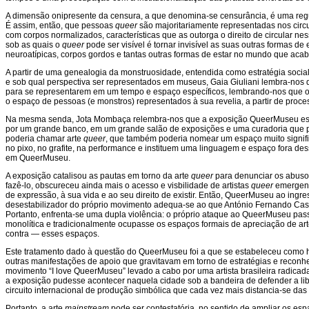
A dimensão onipresente da censura, a que denomina-se censurância, é uma regula
É assim, então, que pessoas
queer
são majoritariamente representadas nos circu
com corpos normalizados, características que as outorga o direito de circular ne
sob as quais o
queer
pode ser visível é tornar invisível as suas outras formas d
neuroatípicas, corpos gordos e tantas outras formas de estar no mundo que aca
A partir de uma genealogia da monstruosidade, entendida como estratégia soci
e sob qual perspectiva ser representados em museus, Gaia Giuliani lembra-nos de
para se representarem em um tempo e espaço específicos, lembrando-nos que o 
o espaço de pessoas (e monstros) representados à sua revelia, a partir de proces
Na mesma senda, Jota Mombaça relembra-nos que a exposição QueerMuseu está 
por um grande banco, em um grande salão de exposições e uma curadoria que priv
poderia chamar arte
queer
, que também poderia nomear um espaço muito significa
no pixo, no grafite, na performance e instituem uma linguagem e espaço fora des
em QueerMuseu.
A exposição catalisou as pautas em torno da arte
queer
para denunciar os abusos
fazê-lo, obscureceu ainda mais o acesso e visbilidade de artistas
queer
emergent
de expressão, à sua vida e ao seu direito de existir. Então, QueerMuseu ao ing
desestabilizador do próprio movimento adequa-se ao que António Fernando Cas
Portanto, enfrenta-se uma dupla violência: o próprio ataque ao QueerMuseu passa
monolítica e tradicionalmente ocupasse os espaços formais de apreciação de ar
contra — esses espaços.
Este tratamento dado à questão do QueerMuseu foi a que se estabeleceu como h
outras manifestações de apoio que gravitavam em torno de estratégias e reconhec
movimento “I love QueerMuseu” levado a cabo por uma artista brasileira radica
a exposição pudesse acontecer naquela cidade sob a bandeira de defender a li
circuito internacional de produção simbólica que cada vez mais distancia-se da
Portanto, a arte
mainstream
pode ser contestatória, no sentido de ampliar os esp