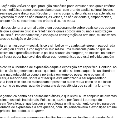
ção não-visível de qual produção simbólica pode circular e sob quais critérios.
itos mediáticos como pessoas glamurosas, com grande capital cultural, jovens,
sses espaços e discursos. Regular um certo conjunto de práticas e características
e expressão
queer
: as não brancas, as velhas, as não ocidentais, empobrecidas,
bam por não se reconhecer no próprio discurso
queer
.
al de posicionar a anormalidade e um questionamento sobre quais corpos podem
 que a questão crucial é refletir sobre quais corpos têm ou não a autorização
museu é, tradicionalmente, o espaço da consagração da arte mas, muitas vezes,
sos de sujeição e violência.
em um espaço — social, físico e simbólico — da arte
mainstream
, patrocinada
ilegiou artistas já consagradxs. Isto reflete uma minúscula parte do que se
tivo da expressão artística e política situada às margens, na música, na pintura,
sa figura
queer
habitável dos discursos hegemônicos que está refletida também
 contra a liberdade de expressão daquela exposição em específico. Contudo, ao
es e não hegemónicos, essxs que todos os dias sofrem ataques à sua liberdade
ressar na pauta pública como a polêmica em torno do
queer
, este potencial
cais já mencionava, sobre o
queer
que está autorizado a ser representado.
 a fazer este circuito mainstream representar a arte
queer
como se ela fosse
te, como os museus, quando é uma arte de resistência que se afirma fora — e
egemónica dentro das pautas mediáticas, o que levou a um conjunto de diversas
imentos mais tradicionais. Foi o caso, trazido por Daniel Lourenço, do
da em Nova Iorque, que buscou entre colegas um financiamento coletivo para que
berdade de expressão e a arte
queer
e, com isto, reinscreveria a exposição em um
s práticas heterodoxas do
queer
.
aços de crítica que superem os circuitos hegemónicos, legítimos de produção da