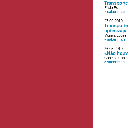
Transport
Elísio Estanqu
> saber mais
27-06-2019 V
Transporte
optimizaç
Mónica Lopes
> saber mais
26-05-2019
«Não houv
Gonçalo Canto
> saber mais