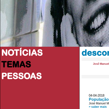
NOTÍCIAS
desco
TEMAS
José Manue
PESSOAS
04-04-2018 D
População 
José Manuel 
> saber mais