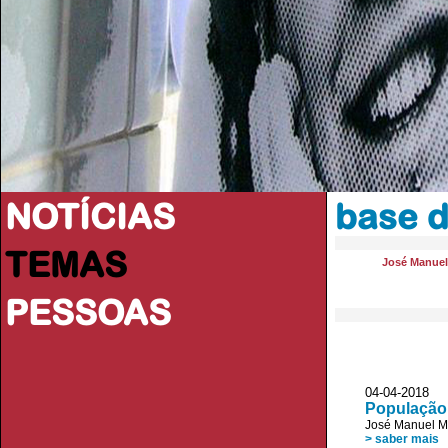
NOTÍCIAS
base d
TEMAS
José Manue
PESSOAS
04-04-2018 D
População 
José Manuel 
> saber mais