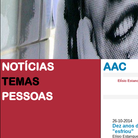
NOTÍCIAS
AAC
TEMAS
Elísio Estan
PESSOAS
26-10-2014 V
Dez anos d
"esfriou"
Elísio Estanqu