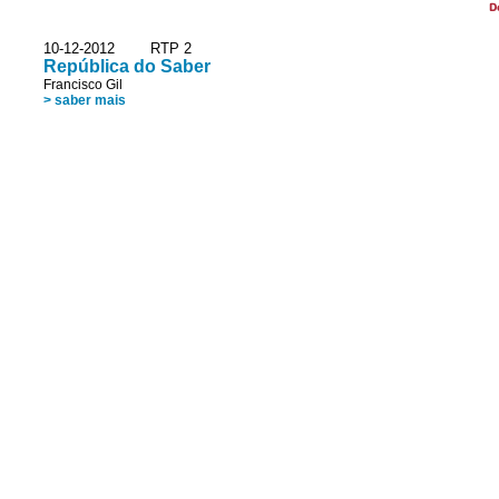
D
10-12-2012 RTP 2
República do Saber
Francisco Gil
> saber mais