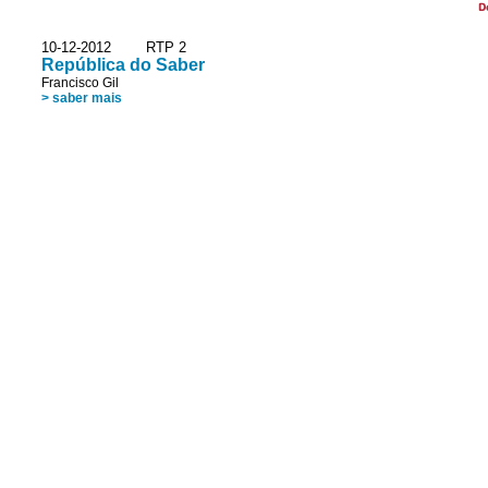
D
10-12-2012 RTP 2
República do Saber
Francisco Gil
> saber mais