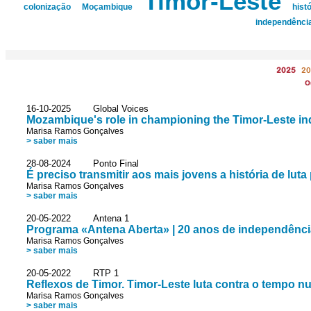
Timor-Leste
colonização
Moçambique
histó
independênci
2025
20
O
16-10-2025 Global Voices
Mozambique's role in championing the Timor-Leste 
Marisa Ramos Gonçalves
> saber mais
28-08-2024 Ponto Final
É preciso transmitir aos mais jovens a história de lut
Marisa Ramos Gonçalves
> saber mais
20-05-2022 Antena 1
Programa «Antena Aberta» | 20 anos de independênci
Marisa Ramos Gonçalves
> saber mais
20-05-2022 RTP 1
Reflexos de Timor. Timor-Leste luta contra o tempo 
Marisa Ramos Gonçalves
> saber mais