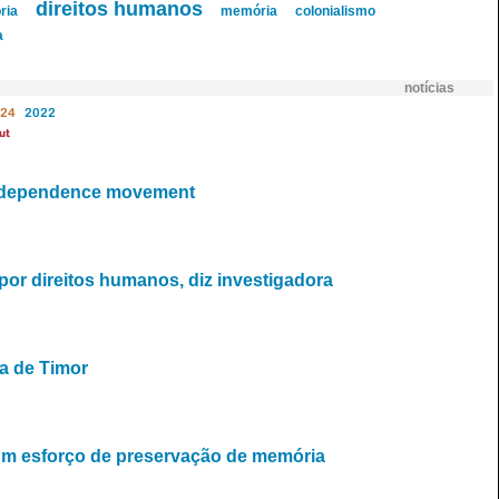
direitos humanos
ria
memória
colonialismo
a
notícias
24
2022
ut
independence movement
a por direitos humanos, diz investigadora
a de Timor
num esforço de preservação de memória