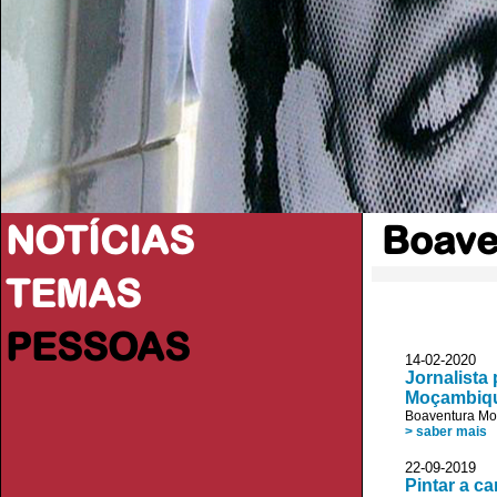
NOTÍCIAS
Boave
TEMAS
PESSOAS
14-02-2020 V
Jornalista
Moçambiq
Boaventura Mo
> saber mais
22-09-2019 
Pintar a ca