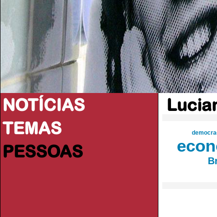
NOTÍCIAS
Lucia
TEMAS
democra
econ
PESSOAS
Br