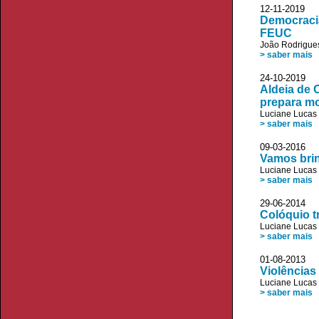
12-11-2019 A
Democracia
FEUC
João Rodrigue
> saber mais
24-10-2019
Aldeia de 
prepara mo
Luciane Lucas
> saber mais
09-03-2016 
Vamos brin
Luciane Lucas
> saber mais
29-06-2014 
Colóquio t
Luciane Lucas
> saber mais
01-08-2013 R
Violências 
Luciane Lucas
> saber mais