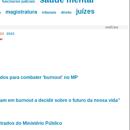
funcinários judiciais
juízes
magistratura
a
tribunais
direito
notícias
24
2023
ar
dos para combater 'burnout' no MP
am em burnout a decidir sobre o futuro da nossa vida"
strados do Ministério Público