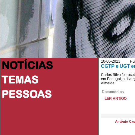
NOTÍCIAS
10-05-2013 Públ
CGTP e UGT en
Carlos Silva foi re
TEMAS
em Portugal, a dive
Almeida
PESSOAS
Documentos
LER ARTIGO
António Casi