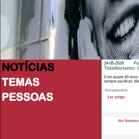
NOTÍCIAS
24-05-2026 Púb
Totalitarismo: 
Com quase 80 anos de
TEMAS
sempre pacíficas. Ma
Documentos
PESSOAS
Ler artigo
Rui Bebiano