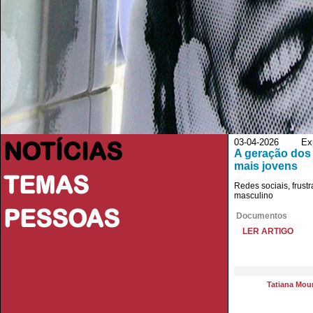
NOTÍCIAS
03-04-2026 Exp
A geração dos
mais jovens
TEMAS
Redes sociais, frust
masculino
PESSOAS
Documentos
LER ARTIGO
Tatiana Mou