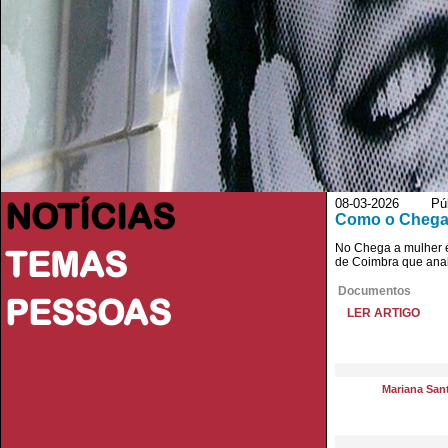
NOTÍCIAS
08-03-2026 Púb
Como o Chega 
No Chega a mulher é 
TEMAS
de Coimbra que anal
Documentos
PESSOAS
LER ARTIGO
Mariana San