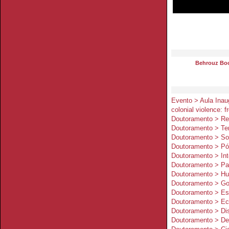
Behrouz Bo
Evento > Aula Inau
colonial violence: f
Doutoramento > Rel
Doutoramento > Terr
Doutoramento > Soc
Doutoramento > Pós
Doutoramento > Inte
Doutoramento > Pat
Doutoramento > Hu
Doutoramento > Go
Doutoramento > Es
Doutoramento > Eco
Doutoramento > Dis
Doutoramento > De