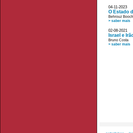
04-11-202
O Estado d
Behrouz Booch
> saber mais
02-08-2021 
Israel e I
Bruno Costa
> saber mais