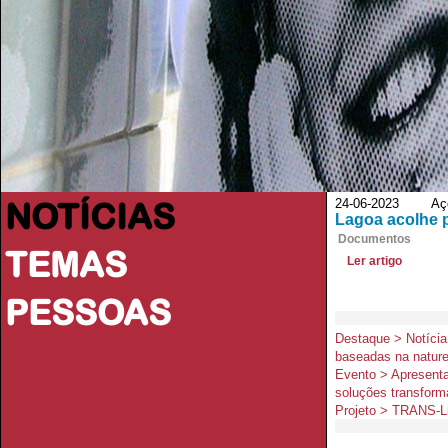
NOTÍCIAS
24-06-2023 Açori
Lagoa acolhe 
Documentos
TEMAS
Ler artigo
PESSOAS
Destaque > Notícia
baseadas na natur
Evento > Apresenta
soluções transform
Projeto > TRANS-L