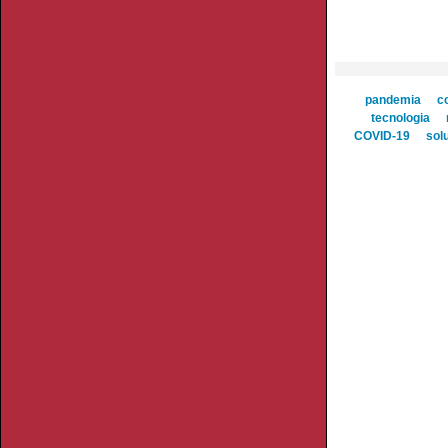
pandemia
c
tecnologia
COVID-19
sol