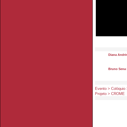
Diana Andri
Bruno Sena 
Evento > Colóquio >
Projeto > CROME