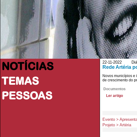
NOTÍCIAS
22-11-2022 Diár
Rede Artéria p
Novos municípios e i
TEMAS
de crescimento do pr
Documentos
PESSOAS
Ler artigo
Evento > Apresentaç
Projeto > Artéria