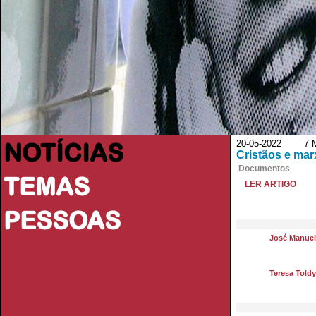
NOTÍCIAS
20-05-2022 7 M
Cristãos e mar
Documentos
TEMAS
LER ARTIGO
PESSOAS
José Manuel
Teresa Toldy