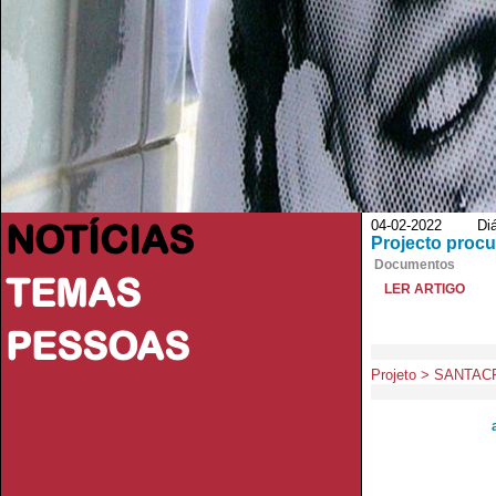
NOTÍCIAS
04-02-2022 Diár
Projecto procu
Documentos
TEMAS
LER ARTIGO
PESSOAS
Projeto > SANTA