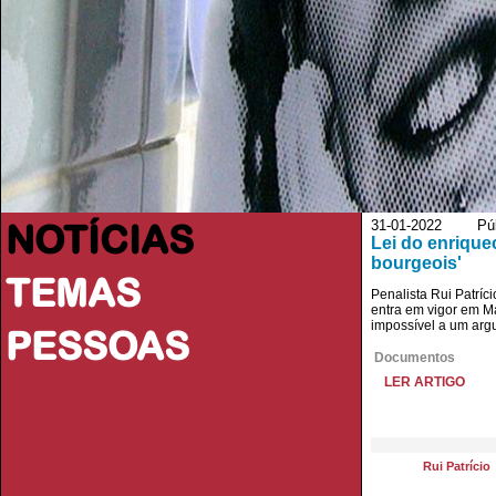
NOTÍCIAS
31-01-2022 Púb
Lei do enriquec
bourgeois'
TEMAS
Penalista Rui Patríc
entra em vigor em M
impossível a um ar
PESSOAS
Documentos
LER ARTIGO
Rui Patrício