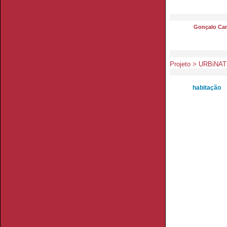
Gonçalo Ca
Projeto > URBiNAT
habitação