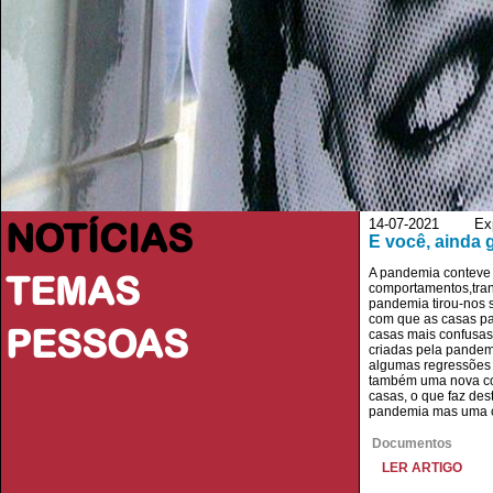
NOTÍCIAS
14-07-2021 Exp
E você, ainda 
A pandemia conteve m
TEMAS
comportamentos,tra
pandemia tirou-nos s
com que as casas par
PESSOAS
casas mais confusas,
criadas pela pandem
algumas regressões –
também uma nova con
casas, o que faz de
pandemia mas uma 
Documentos
LER ARTIGO